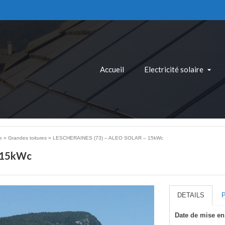
Accueil
Electricité solaire
e
»
Grandes toitures
»
LESCHERAINES (73) – ALEO SOLAR – 15kWc
 15kWc
DETAILS
Date de mise en