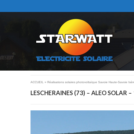
ACCUEIL
»
Réalisations solaires photovoltaïque Savoie Haute-Savoie Isèr
LESCHERAINES (73) – ALEO SOLAR –