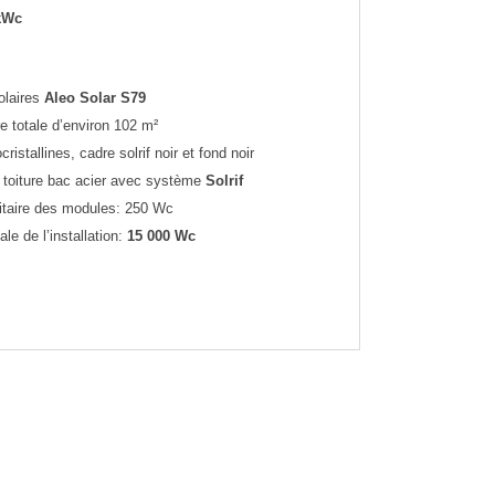
kWc
olaires
Aleo Solar S79
e totale d’environ 102 m²
ristallines, cadre solrif noir et fond noir
n toiture bac acier avec système
Solrif
itaire des modules: 250 Wc
le de l’installation:
15 000 Wc