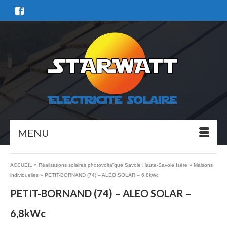
MENU
ACCUEIL
»
Réalisations solaires photovoltaïque Savoie Haute-Savoie Isère
»
Maisons
individuelles
»
PETIT-BORNAND (74) – ALEO SOLAR – 6,8kWc
PETIT-BORNAND (74) – ALEO SOLAR –
6,8kWc